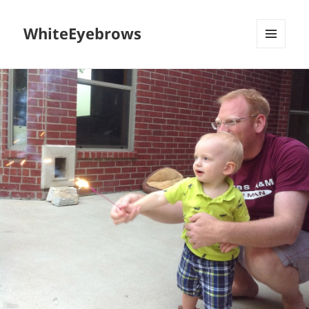
WhiteEyebrows
MENU
AND
WIDGETS