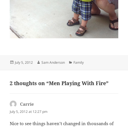
Posted
Author
Categories
July 5, 2012
Sam Anderson
Family
on
2 thoughts on “Men Playing With Fire”
Carrie
says:
July 5, 2012 at 12:27 pm
Nice to see things haven’t changed in thousands of